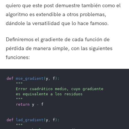
quiero que este post demuestre también como el
algoritmo es extendible a otros problemas,
dándole la versatilidad que lo hace famoso.
Definiremos el gradiente de cada función de
pérdida de manera simple, con las siguientes
funciones:
def
mse_gradient
(
y
,
 f
)
:
"""
    Error cuadrático medio, cuyo gradiente
    es equivalente a los residuos
    """
return
 y 
-
 f
def
lad_gradient
(
y
,
 f
)
:
"""