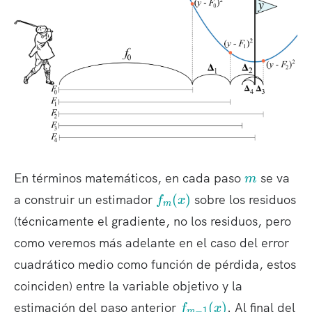
m
En términos matemáticos, en cada paso
se va
m
f_
a construir un estimador
(
)
sobre los residuos
f
x
m
m
(técnicamente el gradiente, no los residuos, pero
(
como veremos más adelante en el caso del error
x
)
cuadrático medio como función de pérdida, estos
coinciden) entre la variable objetivo y la
f_
estimación del paso anterior
(
)
. Al final del
f
x
−
1
m