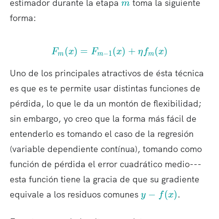
m
estimador durante la etapa
toma la siguiente
m
forma:
(
)
=
F_m(x) = F_{m-1}(x) + 
(
)
+
(
)
F
x
F
x
η
f
x
−
1
m
m
m
Uno de los principales atractivos de ésta técnica
es que es te permite usar distintas funciones de
pérdida, lo que le da un montón de flexibilidad;
sin embargo, yo creo que la forma más fácil de
entenderlo es tomando el caso de la regresión
(variable dependiente contínua), tomando como
función de pérdida el error cuadrático medio---
esta función tiene la gracia de que su gradiente
y
equivale a los residuos comunes
−
(
)
.
y
f
x
-
f