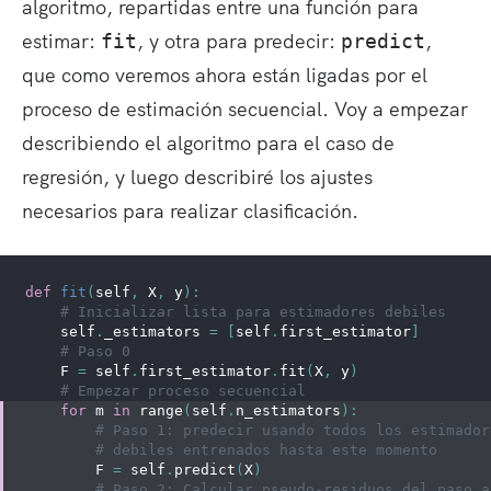
algoritmo, repartidas entre una función para
estimar:
, y otra para predecir:
,
fit
predict
que como veremos ahora están ligadas por el
proceso de estimación secuencial. Voy a empezar
describiendo el algoritmo para el caso de
regresión, y luego describiré los ajustes
necesarios para realizar clasificación.
def
fit
(
self
,
 X
,
 y
)
:
# Inicializar lista para estimadores debiles
    self
.
_estimators 
=
[
self
.
first_estimator
]
# Paso 0
    F 
=
 self
.
first_estimator
.
fit
(
X
,
 y
)
# Empezar proceso secuencial
for
 m 
in
range
(
self
.
n_estimators
)
:
# Paso 1: predecir usando todos los estimador
# debiles entrenados hasta este momento
        F 
=
 self
.
predict
(
X
)
# Paso 2: Calcular pseudo-residuos del paso a