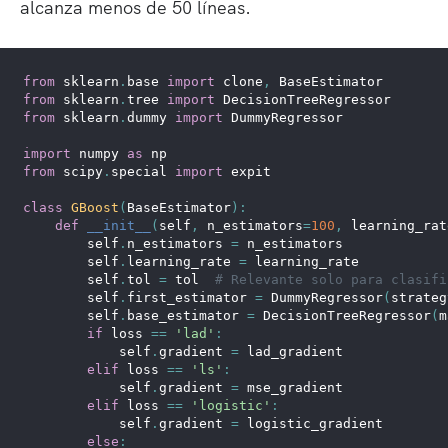
alcanza menos de 50 líneas.
from
 sklearn
.
base 
import
 clone
,
 BaseEstimator
from
 sklearn
.
tree 
import
 DecisionTreeRegressor
from
 sklearn
.
dummy 
import
 DummyRegressor
import
 numpy 
as
 np
from
 scipy
.
special 
import
 expit
class
GBoost
(
BaseEstimator
)
:
def
__init__
(
self
,
 n_estimators
=
100
,
 learning_rat
        self
.
n_estimators 
=
 n_estimators
        self
.
learning_rate 
=
 learning_rate
        self
.
tol 
=
 tol  
# Relevante solo para clasifi
        self
.
first_estimator 
=
 DummyRegressor
(
strateg
        self
.
base_estimator 
=
 DecisionTreeRegressor
(
m
if
 loss 
==
'lad'
:
            self
.
gradient 
=
 lad_gradient
elif
 loss 
==
'ls'
:
            self
.
gradient 
=
 mse_gradient
elif
 loss 
==
'logistic'
:
            self
.
gradient 
=
 logistic_gradient
else
: