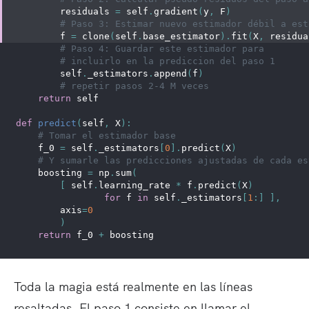
        residuals 
=
 self
.
gradient
(
y
,
 F
)
# Paso 3: Estimar nuevo estimador débil a est
        f 
=
 clone
(
self
.
base_estimator
)
.
fit
(
X
,
 residua
# Paso 4: Guardar este estimador para
# incluirlo en la prediccion del paso 1
        self
.
_estimators
.
append
(
f
)
# repetir pasos 2-4 M veces
return
 self
def
predict
(
self
,
 X
)
:
# Tomar el estimador base
    f_0 
=
 self
.
_estimators
[
0
]
.
predict
(
X
)
# Y sumarle las predicciones ajustadas de cada es
    boosting 
=
 np
.
sum
(
[
 self
.
learning_rate 
*
 f
.
predict
(
X
)
for
 f 
in
 self
.
_estimators
[
1
:
]
]
,
        axis
=
0
)
return
 f_0 
+
 boosting
Toda la magia está realmente en las líneas
resaltadas. El paso 1 consiste en llamar el