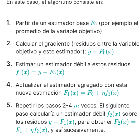
En este caso, el algoritmo consiste en:
(
x
)
F
Partir de un estimador base
(por ejemplo el
F
0
_
promedio de la variable objetivo)
{
Calcular el gradiente (residuos entre la variable
0
y
−
(
)
objetivo y este estimador):
y
}
F
x
0
-
f_
Estimar un estimador débil a estos residuos
F
1
(
)
=
−
(
)
f
x
y
F
x
_
1
0
(
0
Actualizar el estimador agregado con esta
x
(
F
(
)
=
+
(
)
nueva estimación
F
x
F
η
f
x
)
1
0
1
x
_
=
)
m
Repetir los pasos 2-4
veces. El siguiente
m
1
y
f
(
)
paso calcularía un estimador débil
sobre
(
f
x
2
-
_
y
F
−
(
)
(
)
=
los residuos
, para obtener
x
y
F
x
F
x
F
1
2
2
-
_
+
(
)
)
, y así sucesivamente.
F
η
f
x
_
1
2
(
F
2
=
0