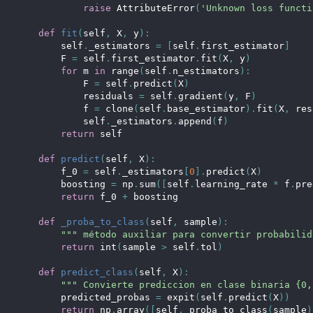
raise
 AttributeError
(
'Unknown loss functi
def
fit
(
self
,
 X
,
 y
)
:
        self
.
_estimators 
=
[
self
.
first_estimator
]
        F 
=
 self
.
first_estimator
.
fit
(
X
,
 y
)
for
 m 
in
range
(
self
.
n_estimators
)
:
            F 
=
 self
.
predict
(
X
)
            residuals 
=
 self
.
gradient
(
y
,
 F
)
            f 
=
 clone
(
self
.
base_estimator
)
.
fit
(
X
,
 res
            self
.
_estimators
.
append
(
f
)
return
 self
def
predict
(
self
,
 X
)
:
        f_0 
=
 self
.
_estimators
[
0
]
.
predict
(
X
)
        boosting 
=
 np
.
sum
(
[
self
.
learning_rate 
*
 f
.
pre
return
 f_0 
+
 boosting
def
_proba_to_class
(
self
,
 sample
)
:
""" método auxiliar para convertir probabilid
return
int
(
sample 
>
 self
.
tol
)
def
predict_class
(
self
,
 X
)
:
""" Convierte prediccion en clase binaria {0,
        predicted_probas 
=
 expit
(
self
.
predict
(
X
)
)
return
 np
.
array
(
[
self
.
_proba_to_class
(
sample
)