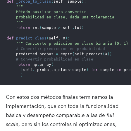
def
_proba_to_class
(
self
,
 sample
)
:
"""
    Método auxiliar para convertir
    probabilidad en clase, dada una tolerancia
    """
return
int
(
sample 
>
 self
.
tol
)
def
predict_class
(
self
,
 X
)
:
""" Convierte prediccion en clase binaria {0, 1} 
# Convertir prediccion en probabilidad
    predicted_probas 
=
 expit
(
self
.
predict
(
X
)
)
# Convertir probabilidad en clase
return
 np
.
array
(
[
self
.
_proba_to_class
(
sample
)
for
 sample 
in
 pre
)
Con estos dos métodos finales terminamos la
implementación, que con toda la funcionalidad
básica y desempeño comparable a las de
full
scale
, pero sin los controles ni optimizaciones,