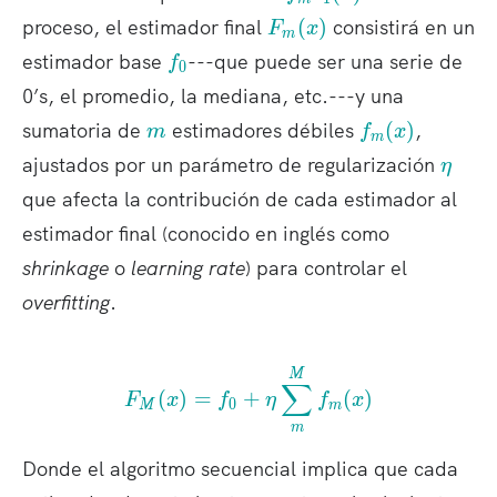
{
F
proceso, el estimador final
(
)
consistirá en un
F
x
m
m
_
f
estimador base
---que puede ser una serie de
f
-
0
m
_
1
0’s, el promedio, la mediana, etc.---y una
(
0
}
m
f_
x
sumatoria de
estimadores débiles
(
)
,
m
f
x
m
(
m
)
\
ajustados por un parámetro de regularización
η
x
(
e
que afecta la contribución de cada estimador al
)
x
t
)
estimador final (conocido en inglés como
a
shrinkage
o
learning rate
) para controlar el
overfitting
.
F_M(x) = f_0 + \eta \s
M
∑
(
)
=
+
(
)
F
x
f
η
f
x
0
M
m
m
Donde el algoritmo secuencial implica que cada