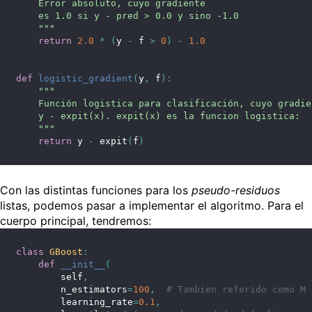
    Error absoluto, cuyo gradiente
    es 1.0 si y - pred > 0.0 y sino -1.0
    """
return
2.0
*
(
y 
-
 f 
>
0
)
-
1.0
def
logistic_gradient
(
y
,
 f
)
:
"""
    Función logistica para clasificación, cuyo gradie
    y - expit(x). expit(x) es la funcion logistica:  
    """
return
 y 
-
 expit
(
f
)
Con las distintas funciones para los
pseudo-residuos
listas, podemos pasar a implementar el algoritmo. Para el
cuerpo principal, tendremos:
class
GBoost
:
def
__init__
(
        self
,
        n_estimators
=
100
,
# Tambien referido como M 
        learning_rate
=
0.1
,