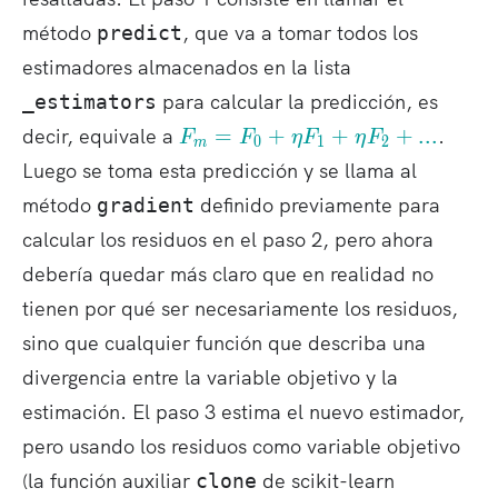
método
, que va a tomar todos los
predict
estimadores almacenados en la lista
para calcular la predicción, es
_estimators
F
decir, equivale a
=
+
+
+
.
.
.
.
F
F
η
F
η
F
0
1
2
m
_
Luego se toma esta predicción y se llama al
m
método
definido previamente para
gradient
=
F
calcular los residuos en el paso 2, pero ahora
_
debería quedar más claro que en realidad no
0
tienen por qué ser necesariamente los residuos,
+
sino que cualquier función que describa una
\
et
divergencia entre la variable objetivo y la
a
estimación. El paso 3 estima el nuevo estimador,
F
pero usando los residuos como variable objetivo
_
1
(la función auxiliar
de scikit-learn
clone