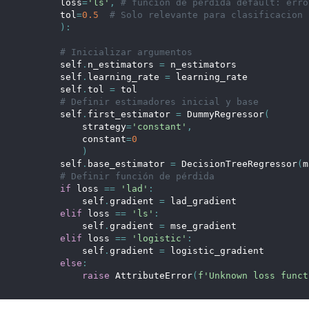
        loss
=
'ls'
,
# funcion de perdida default: erro
        tol
=
0.5
# Solo relevante para clasificacion
)
:
# Inicializar argumentos
        self
.
n_estimators 
=
 n_estimators
        self
.
learning_rate 
=
 learning_rate
        self
.
tol 
=
 tol
# Definir estimadores inicial y base
        self
.
first_estimator 
=
 DummyRegressor
(
            strategy
=
'constant'
,
            constant
=
0
)
        self
.
base_estimator 
=
 DecisionTreeRegressor
(
m
# Definir función de pérdida
if
 loss 
==
'lad'
:
            self
.
gradient 
=
 lad_gradient
elif
 loss 
==
'ls'
:
            self
.
gradient 
=
 mse_gradient
elif
 loss 
==
'logistic'
:
            self
.
gradient 
=
 logistic_gradient
else
:
raise
 AttributeError
(
f'Unknown loss funct