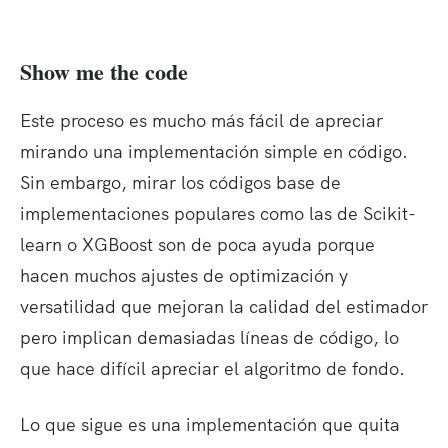
x
_
(
F
(
)
1
x
_
x
(
)
0
Show me the code
)
x
=
+
)
F
\
Este proceso es mucho más fácil de apreciar
_
e
mirando una implementación simple en código.
1
t
+
Sin embargo, mirar los códigos base de
a
\
f_
implementaciones populares como las de Scikit-
e
1
learn o XGBoost son de poca ayuda porque
t
(
hacen muchos ajustes de optimización y
a
x
f_
)
versatilidad que mejoran la calidad del estimador
2
pero implican demasiadas líneas de código, lo
(
que hace difícil apreciar el algoritmo de fondo.
x
)
Lo que sigue es una implementación que quita